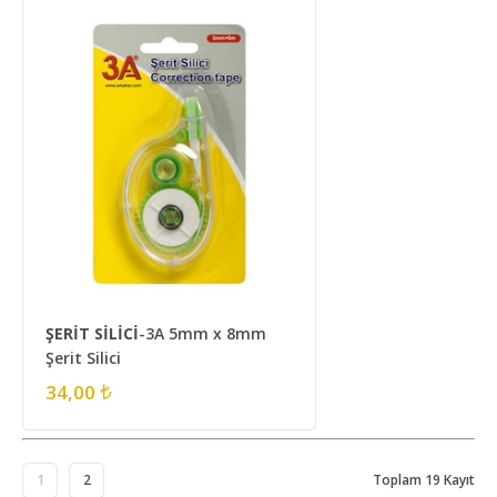
ŞERİT SİLİCİ
-3A 5mm x 8mm
Şerit Silici
34,00
1
2
Toplam 19 Kayıt