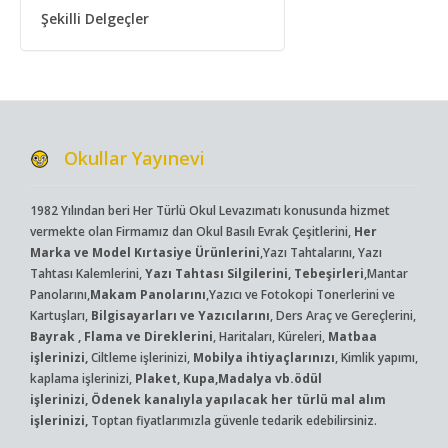
Şekilli Delgeçler
Okullar Yayınevi
1982 Yılından beri Her Türlü Okul Levazımatı konusunda hizmet
vermekte olan Firmamız dan Okul Basılı Evrak Çeşitlerini,
Her
Marka ve Model Kırtasiye Ürünlerini
,Yazı Tahtalarını, Yazı
Tahtası Kalemlerini,
Yazı Tahtası Silgilerini, Tebeşirleri
,Mantar
Panolarını,
Makam Panolarını
,Yazıcı ve Fotokopi Tonerlerini ve
Kartuşları,
Bilgisayarları ve Yazıcılarını
, Ders Araç ve Gereçlerini,
Bayrak , Flama ve Direklerini
, Haritaları, Küreleri,
Matbaa
işlerinizi,
Ciltleme işlerinizi,
Mobilya ihtiyaçlarınızı
, Kimlik yapımı,
kaplama işlerinizi,
Plaket, Kupa,Madalya vb.ödül
işlerinizi, Ödenek kanalıyla yapılacak her türlü mal alım
işlerinizi,
Toptan fiyatlarımızla güvenle tedarik edebilirsiniz.