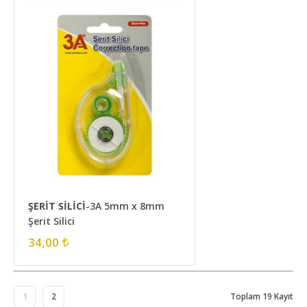
ŞERİT SİLİCİ
-3A 5mm x 8mm
Şerit Silici
34,00
1
2
Toplam 19 Kayıt