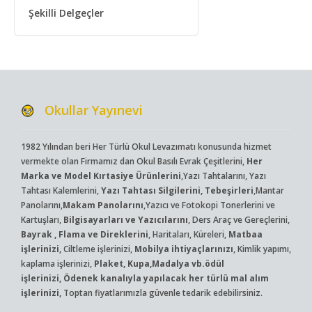
Şekilli Delgeçler
Okullar Yayınevi
1982 Yılından beri Her Türlü Okul Levazımatı konusunda hizmet
vermekte olan Firmamız dan Okul Basılı Evrak Çeşitlerini,
Her
Marka ve Model Kırtasiye Ürünlerini
,Yazı Tahtalarını, Yazı
Tahtası Kalemlerini,
Yazı Tahtası Silgilerini, Tebeşirleri
,Mantar
Panolarını,
Makam Panolarını
,Yazıcı ve Fotokopi Tonerlerini ve
Kartuşları,
Bilgisayarları ve Yazıcılarını
, Ders Araç ve Gereçlerini,
Bayrak , Flama ve Direklerini
, Haritaları, Küreleri,
Matbaa
işlerinizi,
Ciltleme işlerinizi,
Mobilya ihtiyaçlarınızı
, Kimlik yapımı,
kaplama işlerinizi,
Plaket, Kupa,Madalya vb.ödül
işlerinizi, Ödenek kanalıyla yapılacak her türlü mal alım
işlerinizi,
Toptan fiyatlarımızla güvenle tedarik edebilirsiniz.